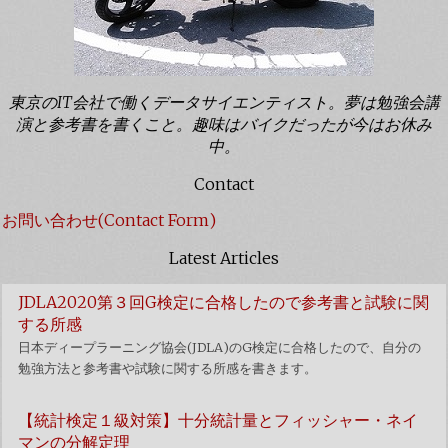
東京のIT会社で働くデータサイエンティスト。夢は勉強会講
演と参考書を書くこと。趣味はバイクだったが今はお休み
中。
Contact
お問い合わせ(Contact Form)
Latest Articles
JDLA2020第３回G検定に合格したので参考書と試験に関
する所感
日本ディープラーニング協会(JDLA)のG検定に合格したので、自分の
勉強方法と参考書や試験に関する所感を書きます。
【統計検定１級対策】十分統計量とフィッシャー・ネイ
マンの分解定理