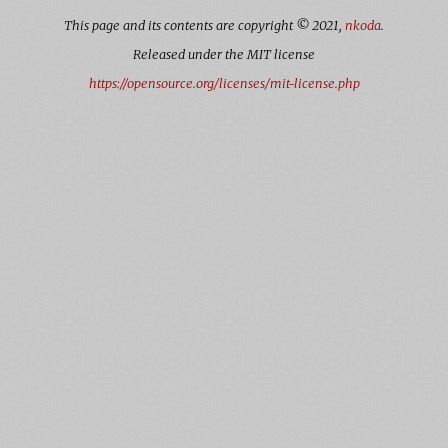
This page and its contents are copyright © 2021,
nkoda
.
Released under the MIT license
https://opensource.org/licenses/mit-license.php