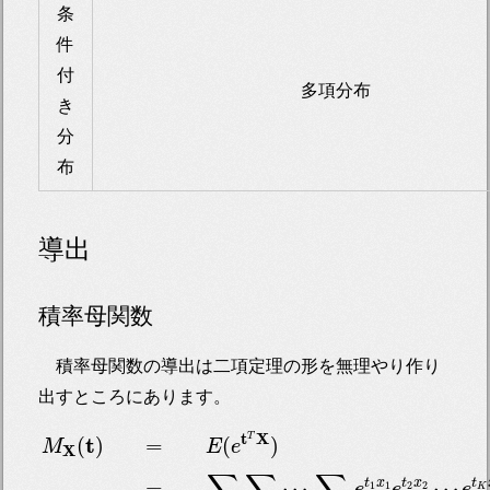
条
件
付
多項分布
き
分
布
導出
積率母関数
積率母関数の導出は二項定理の形を無理やり作り
出すところにあります。
M
X
(
t
)
=
E
(
e
t
T
X
)
=
∑
x
1
≥
0
∑
x
2
≥
0
⋯
∑
x
K
≥
0
e
t
1
x
1
t
X
T
t
(
)
=
(
)
M
E
e
X
t
x
t
x
t
⋯
⋯
=
1
1
2
2
K