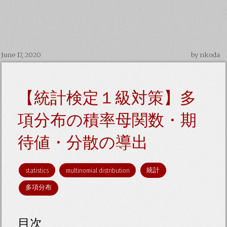
June 17, 2020
by nkoda
【統計検定１級対策】多
項分布の積率母関数・期
待値・分散の導出
統計
statistics
multinomial distribution
多項分布
目次