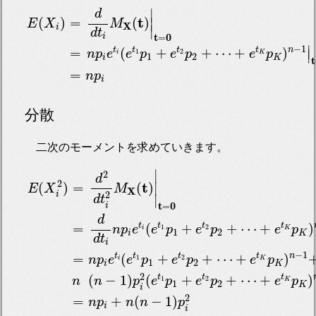
E
(
X
i
)
=
d
d
t
i
M
X
(
t
)
|
t
=
0
=
n
p
i
e
t
i
(
e
t
1
p
1
+
e
t
2
p
2
+
∣
d
t
(
)
=
(
)
∣
E
X
M
X
i
∣
d
t
t
=
0
i
−
1
∣
t
t
t
t
n
=
(
+
+
⋯
+
)
∣
1
2
n
p
e
e
p
e
p
e
p
i
K
1
2
i
K
t
=
n
p
i
分散
二次のモーメントを求めていきます。
E
(
X
i
2
)
=
d
2
d
t
i
2
M
X
(
t
)
|
t
=
0
=
d
d
t
i
n
p
i
e
t
i
(
e
t
1
p
1
+
∣
2
d
2
t
(
)
=
(
)
∣
E
X
M
X
2
i
∣
d
t
t
=
0
i
d
t
t
t
t
=
(
+
+
⋯
+
)
1
2
n
p
e
e
p
e
p
e
p
i
K
1
2
i
K
d
t
i
−
1
t
t
t
t
n
=
(
+
+
⋯
+
)
1
2
n
p
e
e
p
e
p
e
p
i
K
1
2
i
K
2
t
t
t
(
−
1
)
(
+
+
⋯
+
)
1
2
n
n
p
e
p
e
p
e
p
K
1
2
K
i
2
=
+
(
−
1
)
n
p
n
n
p
i
i