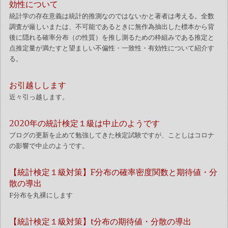
効性について
統計学の存在意義は統計的推測なのではないかと著者は考える。全数
調査が厳しいまたは、不可能であるときに無作為抽出した標本から背
後に隠れる確率分布（の性質）を推し測るための枠組みである推定と
点推定量が満たすと望ましい不偏性・一致性・有効性について紹介す
る。
お引越しします
近々引っ越します。
2020年の統計検定１級は中止のようです
ブログの更新を止めて勉強してきた検定試験ですが、ことしはコロナ
の影響で中止のようです。
【統計検定１級対策】F分布の確率密度関数と期待値・分
散の導出
F分布を丸裸にします
【統計検定１級対策】t分布の期待値・分散の導出