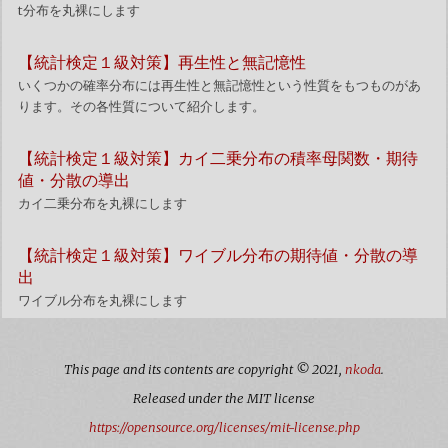
t分布を丸裸にします
【統計検定１級対策】再生性と無記憶性
いくつかの確率分布には再生性と無記憶性という性質をもつものがあ
ります。その各性質について紹介します。
【統計検定１級対策】カイ二乗分布の積率母関数・期待
値・分散の導出
カイ二乗分布を丸裸にします
【統計検定１級対策】ワイブル分布の期待値・分散の導
出
ワイブル分布を丸裸にします
This page and its contents are copyright © 2021,
nkoda
.
Released under the MIT license
https://opensource.org/licenses/mit-license.php