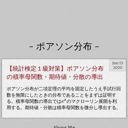
~ ポアソン分布 ~
Jun 15
【統計検定１級対策】ポアソン分布
2020
の積率母関数・期待値・分散の導出
ポアソン分布が二項定理の平均を固定したうえ手試行回
数を無限にしたときの分布であることをまずは証明す
e
x
x
る。積率母関数の導出では
のマクローリン展開を利
e
用する。期待値・分散は積率母関数を微分し導出する。
About Me