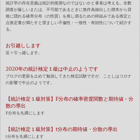
統計学の存在意義は統計的推測なのではないかと著者は考える。全数
調査が厳しいまたは、不可能であるときに無作為抽出した標本から背
後に隠れる確率分布（の性質）を推し測るための枠組みである推定と
点推定量が満たすと望ましい不偏性・一致性・有効性について紹介す
る。
お引越しします
近々引っ越します。
2020年の統計検定１級は中止のようです
ブログの更新を止めて勉強してきた検定試験ですが、ことしはコロナ
の影響で中止のようです。
【統計検定１級対策】F分布の確率密度関数と期待値・分
散の導出
F分布を丸裸にします
【統計検定１級対策】t分布の期待値・分散の導出
t分布を丸裸にします