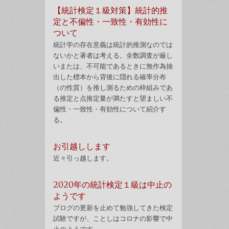
【統計検定１級対策】統計的推
定と不偏性・一致性・有効性に
ついて
統計学の存在意義は統計的推測なのでは
ないかと著者は考える。全数調査が厳し
いまたは、不可能であるときに無作為抽
出した標本から背後に隠れる確率分布
（の性質）を推し測るための枠組みであ
る推定と点推定量が満たすと望ましい不
偏性・一致性・有効性について紹介す
る。
お引越しします
近々引っ越します。
2020年の統計検定１級は中止の
ようです
ブログの更新を止めて勉強してきた検定
試験ですが、ことしはコロナの影響で中
止のようです。