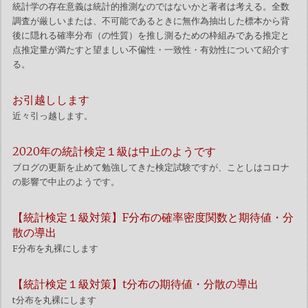
統計学の存在意義は統計的推測なのではないかと著者は考える。全数
調査が厳しいまたは、不可能であるときに無作為抽出した標本から背
後に隠れる確率分布（の性質）を推し測るための枠組みである推定と
点推定量が満たすと望ましい不偏性・一致性・有効性について紹介す
る。
お引越しします
近々引っ越します。
2020年の統計検定１級は中止のようです
ブログの更新を止めて勉強してきた検定試験ですが、ことしはコロナ
の影響で中止のようです。
【統計検定１級対策】F分布の確率密度関数と期待値・分
散の導出
F分布を丸裸にします
【統計検定１級対策】t分布の期待値・分散の導出
t分布を丸裸にします