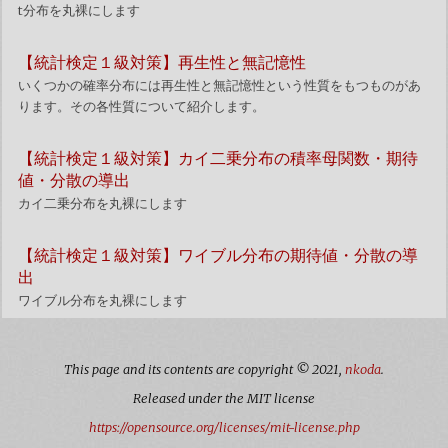
t分布を丸裸にします
【統計検定１級対策】再生性と無記憶性
いくつかの確率分布には再生性と無記憶性という性質をもつものがあ
ります。その各性質について紹介します。
【統計検定１級対策】カイ二乗分布の積率母関数・期待
値・分散の導出
カイ二乗分布を丸裸にします
【統計検定１級対策】ワイブル分布の期待値・分散の導
出
ワイブル分布を丸裸にします
This page and its contents are copyright © 2021,
nkoda
.
Released under the MIT license
https://opensource.org/licenses/mit-license.php