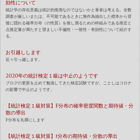
効性について
統計学の存在意義は統計的推測なのではないかと著者は考える。全数
調査が厳しいまたは、不可能であるときに無作為抽出した標本から背
後に隠れる確率分布（の性質）を推し測るための枠組みである推定と
点推定量が満たすと望ましい不偏性・一致性・有効性について紹介す
る。
お引越しします
近々引っ越します。
2020年の統計検定１級は中止のようです
ブログの更新を止めて勉強してきた検定試験ですが、ことしはコロナ
の影響で中止のようです。
【統計検定１級対策】F分布の確率密度関数と期待値・分
散の導出
F分布を丸裸にします
【統計検定１級対策】t分布の期待値・分散の導出