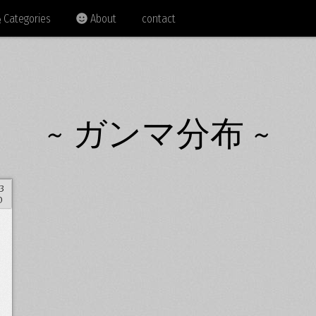
Categories
About
contact
~ ガンマ分布 ~
3
0