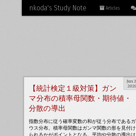
nkoda's Study Note
Articles
Jun 2
【統計検定１級対策】ガン
202
マ分布の積率母関数・期待値・
分散の導出
指数分布に従う確率変数の和が従う分布であるガ
ウス分布。積率母関数はガンマ関数の形を見付け
られるかがポイントとなる。平均や分散の導出は