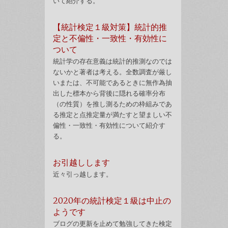
いて紹介する。
【統計検定１級対策】統計的推
定と不偏性・一致性・有効性に
ついて
統計学の存在意義は統計的推測なのでは
ないかと著者は考える。全数調査が厳し
いまたは、不可能であるときに無作為抽
出した標本から背後に隠れる確率分布
（の性質）を推し測るための枠組みであ
る推定と点推定量が満たすと望ましい不
偏性・一致性・有効性について紹介す
る。
お引越しします
近々引っ越します。
2020年の統計検定１級は中止の
ようです
ブログの更新を止めて勉強してきた検定